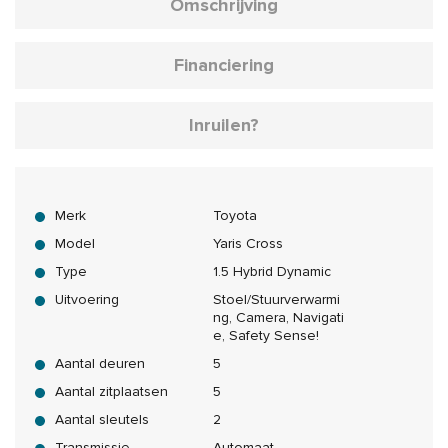
Omschrijving
Financiering
Inruilen?
Merk
Toyota
Model
Yaris Cross
Type
1.5 Hybrid Dynamic
Uitvoering
Stoel/Stuurverwarmi
ng, Camera, Navigati
e, Safety Sense!
Aantal deuren
5
Aantal zitplaatsen
5
Aantal sleutels
2
Transmissie
Automaat