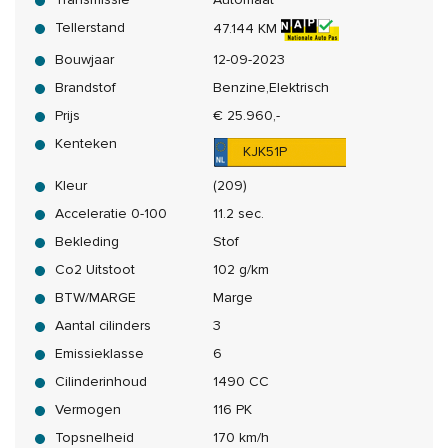
Tellerstand
47.144 KM
Bouwjaar
12-09-2023
Brandstof
Benzine,Elektrisch
Prijs
€ 25.960,-
Kenteken
KJK51P
Kleur
(209)
Acceleratie 0-100
11.2 sec.
Bekleding
Stof
Co2 Uitstoot
102 g/km
BTW/MARGE
Marge
Aantal cilinders
3
Emissieklasse
6
Cilinderinhoud
1490 CC
Vermogen
116 PK
Topsnelheid
170 km/h