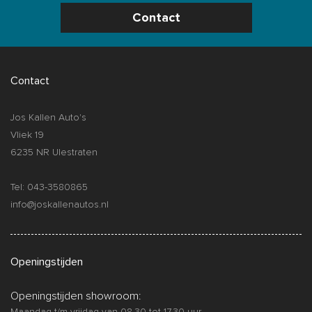
Contact
Contact
Jos Kallen Auto's
Vliek 19
6235 NR Ulestraten
Tel: 043-3580865
info@joskallenautos.nl
Openingstijden
Openingstijden showroom:
Maandag t/m vrijdag van 08.30 tot 17.30 uur