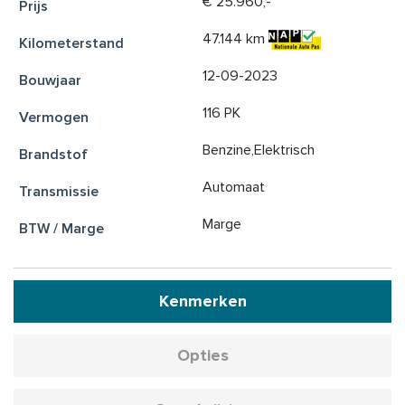
€ 25.960,-
47.144 km
12-09-2023
116 PK
Benzine,Elektrisch
Automaat
Marge
Kenmerken
Opties