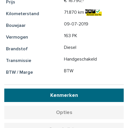
€ 16.790,-
71.870 km
09-07-2019
163 PK
Diesel
Handgeschakeld
BTW
Kenmerken
Opties