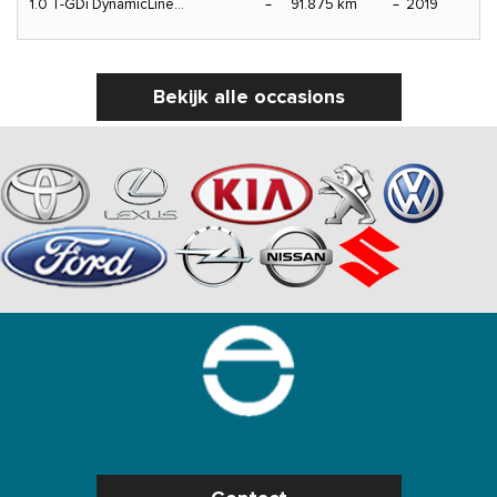
1.0 T-GDi DynamicLine...
91.875 km
2019
Bekijk alle occasions