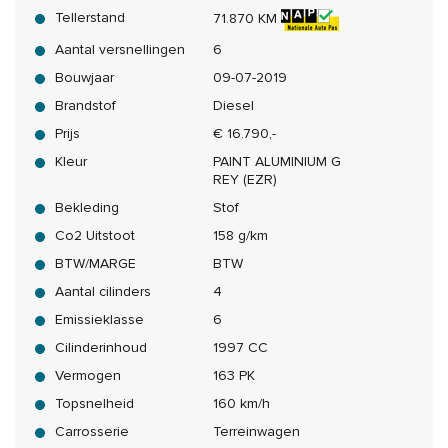
Tellerstand
71.870 KM
Aantal versnellingen
6
Bouwjaar
09-07-2019
Brandstof
Diesel
Prijs
€ 16.790,-
Kleur
PAINT ALUMINIUM G
REY (EZR)
Bekleding
Stof
Co2 Uitstoot
158 g/km
BTW/MARGE
BTW
Aantal cilinders
4
Emissieklasse
6
Cilinderinhoud
1997 CC
Vermogen
163 PK
Topsnelheid
160 km/h
Carrosserie
Terreinwagen